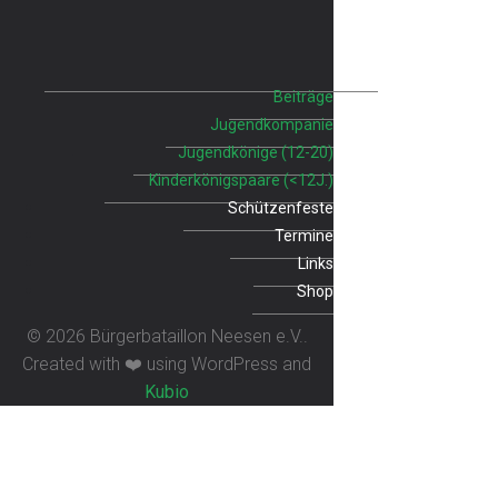
Beiträge
Jugendkompanie
Jugendkönige (12-20)
Kinderkönigspaare (<12J.)
Schützenfeste
Termine
Links
Shop
© 2026 Bürgerbataillon Neesen e.V..
Created with ❤️ using WordPress and
Kubio