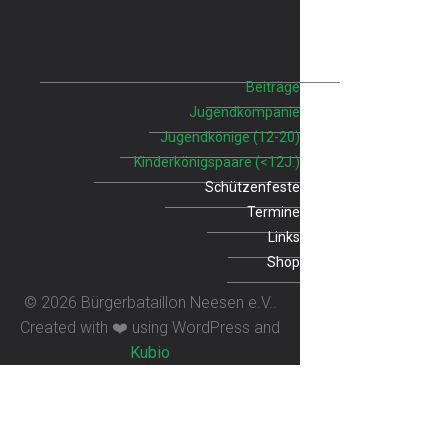
Beiträge
Jugendkompanie
Jugendkönige (12-20)
Kinderkönigspaare (<12J.)
Schützenfeste
Termine
Links
Shop
© 2026 Bürgerbataillon Neesen e.V..
Created with ❤️ using WordPress and
Kubio