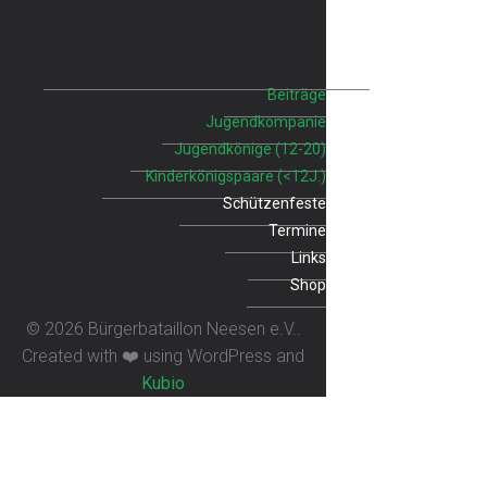
Beiträge
Jugendkompanie
Jugendkönige (12-20)
Kinderkönigspaare (<12J.)
Schützenfeste
Termine
Links
Shop
© 2026 Bürgerbataillon Neesen e.V..
Created with ❤️ using WordPress and
Kubio