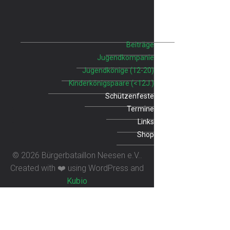
Beiträge
Jugendkompanie
Jugendkönige (12-20)
Kinderkönigspaare (<12J.)
Schützenfeste
Termine
Links
Shop
© 2026 Bürgerbataillon Neesen e.V..
Created with ❤️ using WordPress and
Kubio