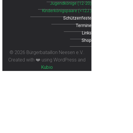
Jugendkönige (12-20)
Kinderkönigspaare (<12J.)
Schützenfeste
Termine
Links
Shop
© 2026 Bürgerbataillon Neesen e.V..
Created with ❤️ using WordPress and
Kubio
Schützenfest 2009