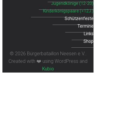
Jugendkönige (12-20)
Kinderkönigspaare (<12J.)
Schützenfeste
Termine
Links
Shop
© 2026 Bürgerbataillon Neesen e.V..
Created with ❤️ using WordPress and
Kubio
Grünkohlkönige der 2.
Kompanie