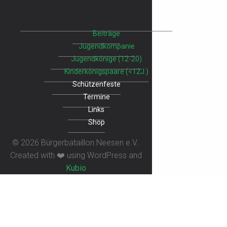
Beiträge
Jugendkompanie
Jugendkönige (12-20)
Kinderkönigspaare (<12J.)
Schützenfeste
Termine
Links
Shop
© 2026 Bürgerbataillon Neesen e.V..
Created with ❤️ using WordPress and
Kubio