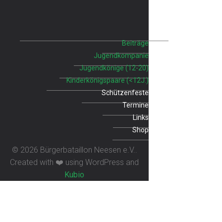
Beiträge
Jugendkompanie
Jugendkönige (12-20)
Kinderkönigspaare (<12J.)
Schützenfeste
Termine
Links
Shop
© 2026 Bürgerbataillon Neesen e.V..
Created with ❤️ using WordPress and
Kubio