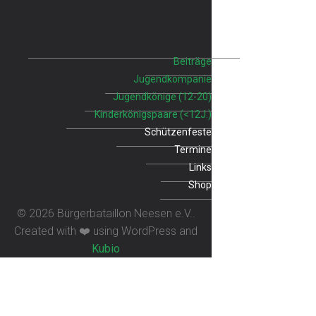
Beiträge
Jugendkompanie
Jugendkönige (12-20)
Kinderkönigspaare (<12J.)
Schützenfeste
Termine
Links
Shop
© 2026 Bürgerbataillon Neesen e.V..
Created with ❤️ using WordPress and
Kubio