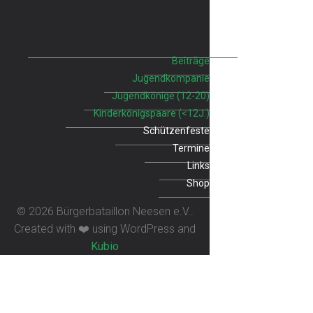
Beiträge
Jugendkompanie
Jugendkönige (12-20)
Kinderkönigspaare (<12J.)
Schützenfeste
Termine
Links
Shop
© 2026 Bürgerbataillon Neesen e.V..
Created with ❤️ using WordPress and
Kubio