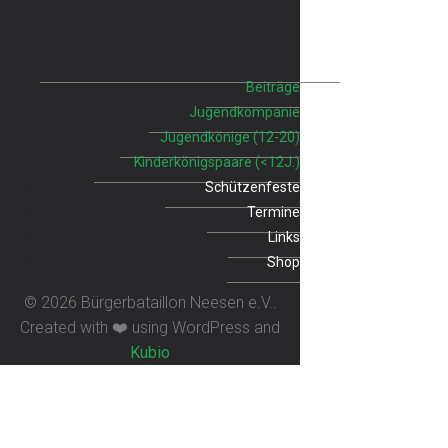
Beiträge
Jugendkompanie
Jugendkönige (12-20)
Kinderkönigspaare (<12J.)
Schützenfeste
Termine
Links
Shop
© 2026 Bürgerbataillon Neesen e.V..
Created with ❤️ using WordPress and
Kubio