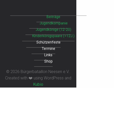
Beiträge
Jugendkompanie
Jugendkönige (12-20)
Kinderkönigspaare (<12J.)
Schützenfeste
Termine
Links
Shop
© 2026 Bürgerbataillon Neesen e.V..
Created with ❤️ using WordPress and
Kubio