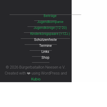
Beiträge
Jugendkompanie
Jugendkönige (12-20)
Kinderkönigspaare (<12J.)
Schützenfeste
Termine
Links
Shop
© 2026 Bürgerbataillon Neesen e.V..
Created with ❤️ using WordPress and
Kubio